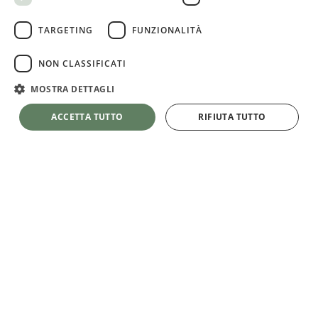
SCOPRI DOVE CRESCE IL NOSTRO GRANO
TARGETING
FUNZIONALITÀ
NON CLASSIFICATI
MOSTRA DETTAGLI
ACCETTA TUTTO
RIFIUTA TUTTO
Il molino
Soluzioni per
l'industria
Il nostro
impegno
Blog
Percorsi
Contatti
Farine per
Lavora con noi
professionisti
Codice etico
Farine per