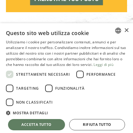
29 Ottobre | I nuovi
1
×
Questo sito web utilizza cookie
panificatori delle bakery
p
Utilizziamo i cookie per personalizzare contenuti, annunci e per
moderne
ITALIAN
analizzare il nostro traffico. Condividiamo inoltre informazioni sul tuo
utilizzo del nostro sito con i nostri partner pubblicitari e di analisi che
Pe
ENGLISH
potrebbero combinarle con altre informazioni che hai fornito loro o
che hanno raccolto dal tuo utilizzo dei loro servizi.
Leggi di più
Perché partecipare? Scoprirai come:
STRETTAMENTE NECESSARI
PERFORMANCE
pianificare il tuo panificio, interpretando i
TARGETING
FUNZIONALITÀ
numeri efficientare
controllare la liquidità e la sostenibilità
NON CLASSIFICATI
economica
*B
organizzare al meglio il team di lavoro
MOSTRA DETTAGLI
pa
ACCETTA TUTTO
RIFIUTA TUTTO
*Bonus Tip: Confronto con i colleghi e