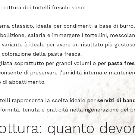
a cottura dei tortelli freschi sono:
stema classico, ideale per condimenti a base di burro
bollizione, salarla e immergere i tortellini, mescol
 variante è ideale per avere un risultato più gustos
 colorazione della pasta fresca.
gliata soprattutto per grandi volumi o per
pasta fre
consente di preservare l’umidità interna e mantenere
 di abbattimento.
rtelli rappresenta la scelta ideale per
servizi di ban
ormità, tenuta e praticità nella rigenerazione del p
ottura: quanto devo