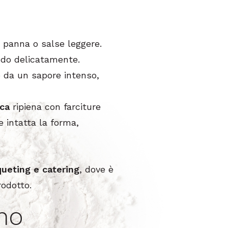
, panna o salse leggere.
ando delicatamente.
o da un sapore intenso,
sca
ripiena con farciture
 intatta la forma,
queting e catering
, dove è
rodotto.
no