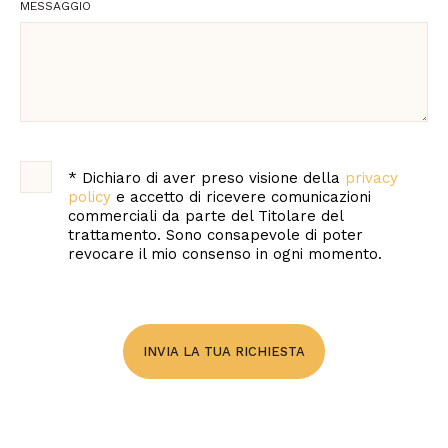
MESSAGGIO
selezione
selezione
Agrigento
Commerciale
Alessandria
Supporto tecnico e
consulenze
Ancona
professionali
Aosta
*
Dichiaro di aver preso visione della
privacy
Marketing e
policy
e accetto di ricevere comunicazioni
comunicazione
commerciali da parte del Titolare del
Arezzo
trattamento. Sono consapevole di poter
revocare il mio consenso in ogni momento.
Supporto shop
Ascoli Piceno
online appassionati
Asti
Candidature
Avellino
INVIA LA TUA RICHIESTA
Bari
Barletta-Andria-