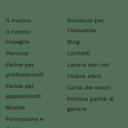
Campobasso
Carbonia-Iglesias
Il molino
Soluzioni per
Caserta
l'industria
Il nostro
Catania
impegno
Blog
Catanzaro
Percorsi
Contatti
Chieti
Farine per
Lavora con noi
Como
professionisti
Codice etico
Cosenza
Farine per
Carta dei valori
Cremona
appassionati
Politica parità di
Crotone
Ricette
genere
Formazione e
Cuneo