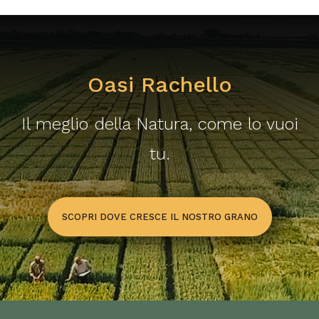
Trani
Belluno
Benevento
Oasi Rachello
Bergamo
Biella
Il meglio della Natura, come lo vuoi
Bologna
tu.
Bolzano/Bozen
Brescia
SCOPRI DOVE CRESCE IL NOSTRO GRANO
Brindisi
Cagliari
Caltanissetta