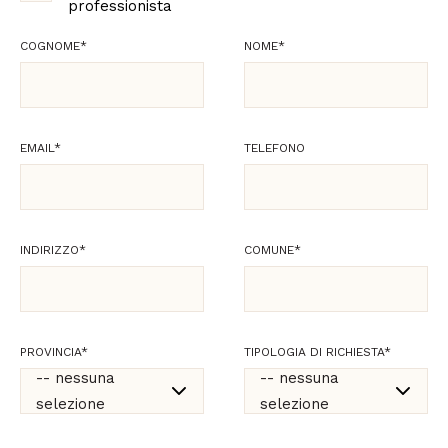
professionista
COGNOME
*
NOME
*
EMAIL
*
TELEFONO
INDIRIZZO
*
COMUNE
*
PROVINCIA
*
TIPOLOGIA DI RICHIESTA
*
-- nessuna
-- nessuna
selezione
selezione
-- nessuna
-- nessuna