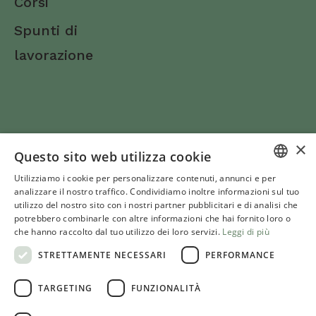
Corsi
Enna
Spunti di
Fermo
lavorazione
Ferrara
Firenze
Foggia
×
Forlì-Cesena
Questo sito web utilizza cookie
Seguici su
Frosinone
Utilizziamo i cookie per personalizzare contenuti, annunci e per
ITALIAN
analizzare il nostro traffico. Condividiamo inoltre informazioni sul tuo
utilizzo del nostro sito con i nostri partner pubblicitari e di analisi che
Genova
ENGLISH
© Molino Rachello Srl S.B.
potrebbero combinarle con altre informazioni che hai fornito loro o
che hanno raccolto dal tuo utilizzo dei loro servizi.
Leggi di più
Gorizia
Via Everardo 45, 31056, Roncade (Treviso), Tel. +39 0422
STRETTAMENTE NECESSARI
PERFORMANCE
823364, p.iva 00190600262
Grosseto
Cookie
Privacy policy
Condizioni utilizzo sito web
TARGETING
FUNZIONALITÀ
Imperia
Mappa del sito