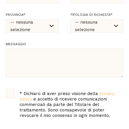
PROVINCIA
*
TIPOLOGIA DI RICHIESTA
*
-- nessuna
-- nessuna
selezione
selezione
-- nessuna
-- nessuna
MESSAGGIO
selezione
selezione
Agrigento
Commerciale
Alessandria
Supporto tecnico e
consulenze
Ancona
professionali
Aosta
*
Dichiaro di aver preso visione della
privacy
Marketing e
policy
e accetto di ricevere comunicazioni
comunicazione
commerciali da parte del Titolare del
Arezzo
trattamento. Sono consapevole di poter
revocare il mio consenso in ogni momento.
Supporto shop
Ascoli Piceno
online appassionati
Asti