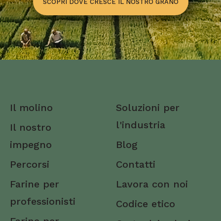
SCOPRI DOVE CRESCE IL NOSTRO GRANO
Brindisi
Cagliari
Caltanissetta
Campobasso
Carbonia-Iglesias
Il molino
Soluzioni per
Caserta
l'industria
Il nostro
Catania
impegno
Blog
Catanzaro
Percorsi
Contatti
Chieti
Farine per
Lavora con noi
Como
professionisti
Codice etico
Cosenza
Farine per