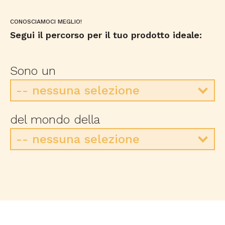
CONOSCIAMOCI MEGLIO!
Segui il percorso per il tuo prodotto ideale:
Sono un
-- nessuna selezione
-- nessuna selezione
del mondo della
Professionista
-- nessuna selezione
Appassionato
-- nessuna selezione