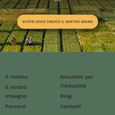
Bolzano/Bozen
Brescia
SCOPRI DOVE CRESCE IL NOSTRO GRANO
Brindisi
Cagliari
Caltanissetta
Campobasso
Carbonia-Iglesias
Il molino
Soluzioni per
Caserta
l'industria
Il nostro
Catania
impegno
Blog
Catanzaro
Percorsi
Contatti
Chieti