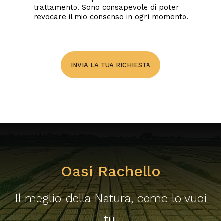
trattamento. Sono consapevole di poter
revocare il mio consenso in ogni momento.
Supporto shop
Ascoli Piceno
online appassionati
Asti
Candidature
Avellino
INVIA LA TUA RICHIESTA
Bari
Barletta-Andria-
Trani
Belluno
Benevento
Oasi Rachello
Bergamo
Biella
Il meglio della Natura, come lo vuoi
Bologna
tu.