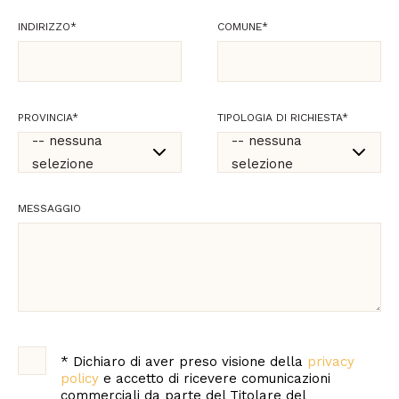
INDIRIZZO
*
COMUNE
*
PROVINCIA
*
TIPOLOGIA DI RICHIESTA
*
-- nessuna
-- nessuna
selezione
selezione
-- nessuna
-- nessuna
MESSAGGIO
selezione
selezione
Agrigento
Commerciale
Alessandria
Supporto tecnico e
consulenze
Ancona
professionali
Aosta
*
Dichiaro di aver preso visione della
privacy
Marketing e
policy
e accetto di ricevere comunicazioni
comunicazione
commerciali da parte del Titolare del
Arezzo