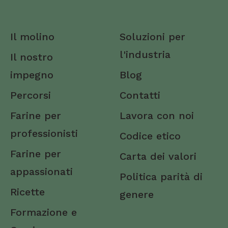
Carbonia-Iglesias
Caserta
Il molino
Soluzioni per
Catania
l'industria
Il nostro
Catanzaro
impegno
Blog
Chieti
Percorsi
Contatti
Como
Farine per
Lavora con noi
professionisti
Cosenza
Codice etico
Farine per
Carta dei valori
Cremona
appassionati
Politica parità di
Crotone
Ricette
genere
Cuneo
Formazione e
Enna