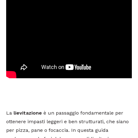
La
lievitazione
è un passaggio fondamentale per
ottenere impasti leggeri e ben strutturati, che siano
per pizza, pane o focaccia. In questa guida