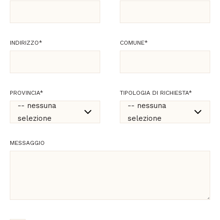
INDIRIZZO
*
COMUNE
*
PROVINCIA
*
TIPOLOGIA DI RICHIESTA
*
-- nessuna
-- nessuna
selezione
selezione
-- nessuna
-- nessuna
MESSAGGIO
selezione
selezione
Agrigento
Commerciale
Alessandria
Supporto tecnico e
consulenze
Ancona
professionali