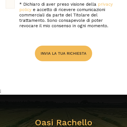
Aosta
*
Dichiaro di aver preso visione della
privacy
Marketing e
policy
e accetto di ricevere comunicazioni
comunicazione
commerciali da parte del Titolare del
Arezzo
trattamento. Sono consapevole di poter
revocare il mio consenso in ogni momento.
Supporto shop
Ascoli Piceno
online appassionati
Asti
Candidature
Avellino
INVIA LA TUA RICHIESTA
Bari
Barletta-Andria-
Trani
;
Belluno
Benevento
Bergamo
Oasi Rachello