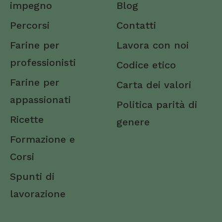
Catanzaro
impegno
Blog
Chieti
Percorsi
Contatti
Como
Farine per
Lavora con noi
professionisti
Cosenza
Codice etico
Farine per
Carta dei valori
Cremona
appassionati
Politica parità di
Crotone
Ricette
genere
Cuneo
Formazione e
Enna
Corsi
Fermo
Spunti di
Ferrara
lavorazione
Firenze