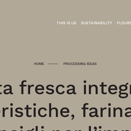
THIS IS US
SUSTAINABILITY
FLOUR
HOME
PROCESSING IDEAS
a fresca integ
ristiche, farin