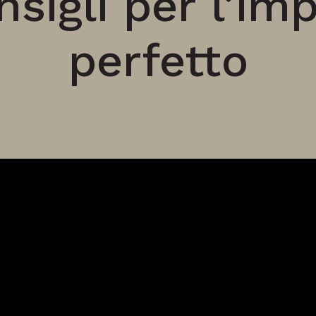
nsigli per l’im
perfetto