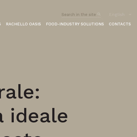
English
S
RACHELLO OASIS
FOOD-INDUSTRY SOLUTIONS
CONTACTS
rale:
a ideale