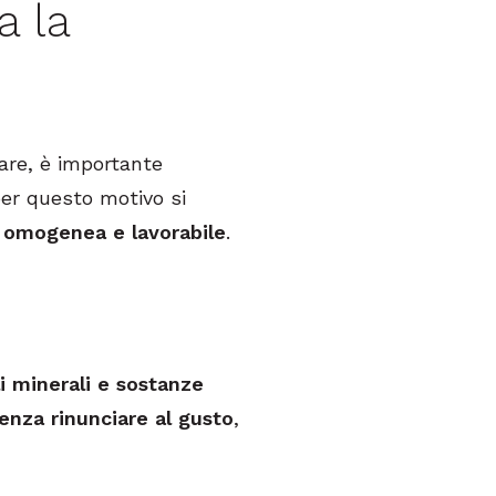
a la
are, è importante
per questo motivo si
a
omogenea e lavorabile
.
li minerali e sostanze
 senza rinunciare al gusto
,