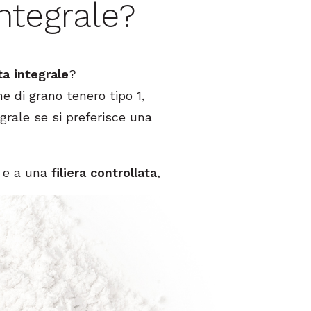
integrale?
ta integrale
?
ne di grano tenero tipo 1,
egrale se si preferisce una
o e a una
filiera controllata
,