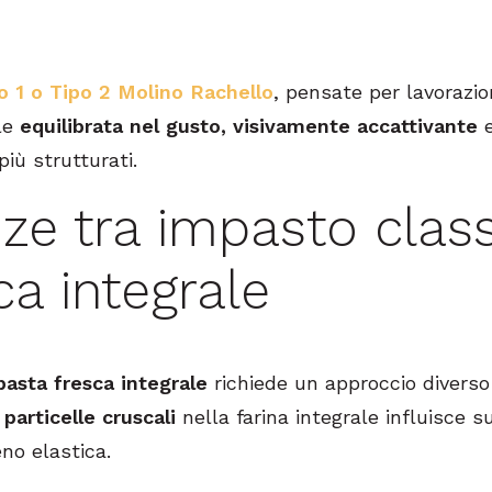
po 1 o Tipo 2 Molino Rachello
, pensate per lavorazion
le
equilibrata nel gusto, visivamente accattivante
e
più strutturati.
nze tra impasto clas
ca integrale
pasta fresca integrale
richiede un approccio diverso
e
particelle cruscali
nella farina integrale influisce s
no elastica.