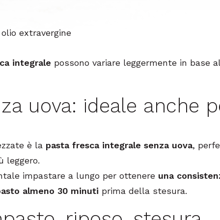
 olio extravergine
ca integrale
possono variare leggermente in base a
za uova: ideale anche p
ezzate è la
pasta fresca integrale senza uova
, perf
ù leggero.
ntale impastare a lungo per ottenere
una consisten
mpasto almeno 30 minuti
prima della stesura.
pasto, riposo, stesura