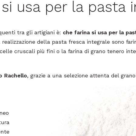
 si usa per la pasta 
enti tra gli artigiani è:
che farina si usa per la pas
a realizzazione della pasta fresca integrale sono fari
elle cruscali più fini o la farina di grano tenero int
no Rachello
, grazie a una selezione attenta del gran
eneo
tura
ente