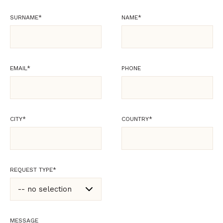
SURNAME
*
NAME
*
EMAIL
*
PHONE
CITY
*
COUNTRY
*
REQUEST TYPE
*
-- no selection
-- no selection
MESSAGE