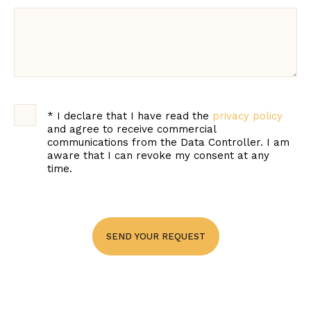
Commercial or
product information
Technical support
and recipes
Marketing
*
I declare that I have read the
privacy policy
and agree to receive commercial
communications from the Data Controller. I am
aware that I can revoke my consent at any
time.
SEND YOUR REQUEST