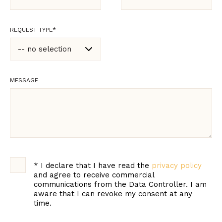
REQUEST TYPE
*
-- no selection
-- no selection
MESSAGE
Commercial or
product information
Technical support
and recipes
Marketing
*
I declare that I have read the
privacy policy
and agree to receive commercial
communications from the Data Controller. I am
aware that I can revoke my consent at any
time.