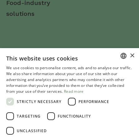
Food-industry
solutions
×
This website uses cookies
Follow us
We use cookies to personalise content, ads and to analyse our traffic.
ITALIAN
We also share information about your use of our site with our
advertising and analytics partners who may combine it with other
ENGLISH
© Molino Rachello Srl S.B.
information that you’ve provided to them or that they’ve collected
from your use of their services.
Read more
Via Everardo 45, 31056, Roncade (Treviso), Tel. +39 0422
STRICTLY NECESSARY
PERFORMANCE
823364, p.iva 00190600262
Cookie
Privacy policy
Conditions of use of the website
TARGETING
FUNCTIONALITY
Sitemap
UNCLASSIFIED
websolute